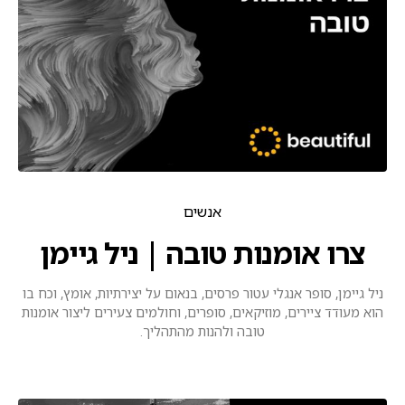
אנשים
צרו אומנות טובה | ניל גיימן
ניל גיימן, סופר אנגלי עטור פרסים, בנאום על יצירתיות, אומץ, וכח בו
הוא מעודד ציירים, מוזיקאים, סופרים, וחולמים צעירים ליצור אומנות
טובה ולהנות מהתהליך.