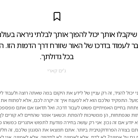
שיקבלו אותך יכול להפוך אותך לבלתי ניראה בעולם
ר לעמוד בדרכו של האור שזורח דרך הדמות הזו. 
בכל גדולתך.
ג'ים קארי
 יכול להגיד, זה רק עניין של לידע את היקום במה שאתה רוצה ולעבוד 
ועל. התפקיד שלכם הוא לא לפענח איך זה יקרה לכם, אלא לפתוח את
תחת בחיים האמיתיים פשוט לעבור דרכה. ואל תדאגו אם אתם מפספס
ות שנפתחות, הן ממשיכות להפתח. וכשאני אומר שהחיים לא קורים לך
 יודע אם זה נכון. אני רק עושה בחירה מודעת לתפוש אתגרים כמשהו מ
ם בצורה הפרודוקטיבית ביותר. אתם תמצאו את הסגנון שלכם, זה חלק 
גם על אמונה? לא לדת, אלא לאמונה. לא לתקווה, אלא לאמונה. אני לא