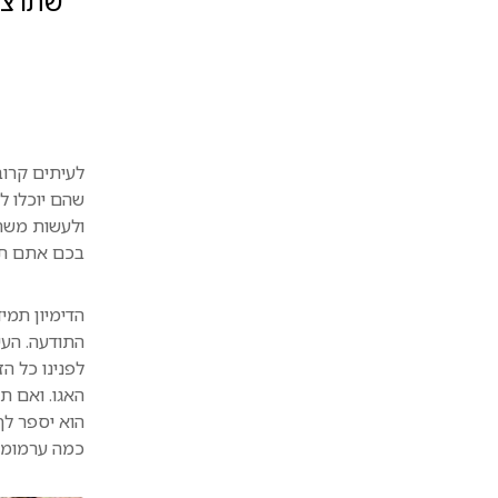
שתרצה,
לעיתים קרוב
שהם יוכלו 
ולעשות משהו
בכם אתם תרג
הדימיון תמי
התודעה. העי
לפנינו כל ה
האגו. ואם ת
הוא יספר לך
כמה ערמומי 