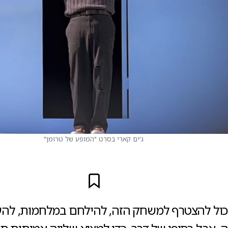
ג'ים קארי בסרט "המופע של טרומן"
כול להצטרף למשחק הזה, להילחם במלחמות, להע