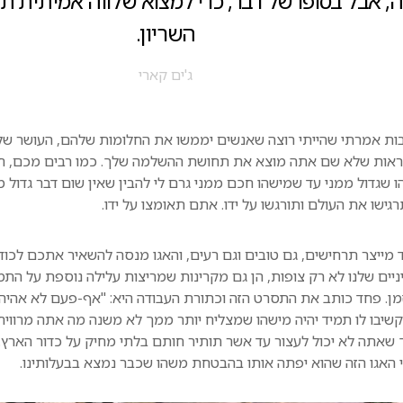
 אבל בסופו של דבר, כדי למצוא שלווה אמיתית ת
השריון.
ג'ים קארי
ות אמרתי שהייתי רוצה שאנשים יממשו את החלומות שלהם, העושר של
לראות שלא שם אתה מוצא את תחושת ההשלמה שלך. כמו רבים מכם, 
 שגדול ממני עד שמישהו חכם ממני גרם לי להבין שאין שום דבר גדול ממ
ישו את העולם ותורגשו על ידו. אתם תאומצו על ידו.
ד מייצר תרחישים, גם טובים וגם רעים, והאגו מנסה להשאיר אתכם לכו
ניים שלנו לא רק צופות, הן גם מקרינות שמריצות עלילה נוספת על התמ
זמן. פחד כותב את התסרט הזה וכתורת העבודה היא: "אף-פעם לא אהיה מ
קשיבו לו תמיד יהיה מישהו שמצליח יותר ממך לא משנה מה אתה מרוויח, 
 שאתה לא יכול לעצור עד אשר תותיר חותם בלתי מחיק על כדור הארץ. 
האגו הזה שהוא יפתה אותו בהבטחת משהו שכבר נמצא בבעלותינו.