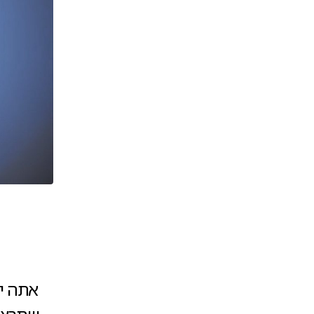
אתה י