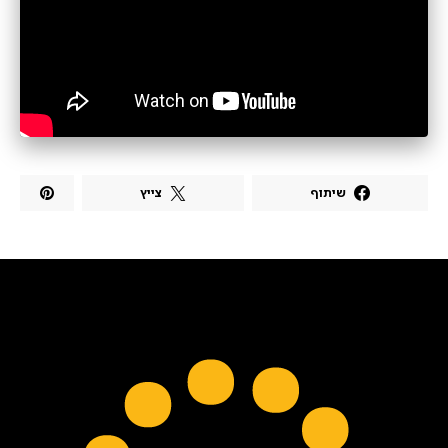
שיתוף
צייץ